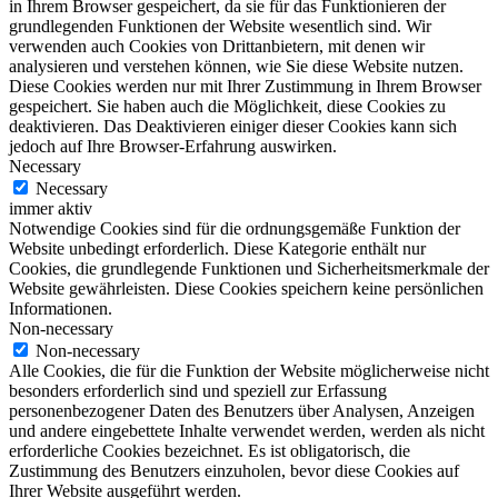
in Ihrem Browser gespeichert, da sie für das Funktionieren der
grundlegenden Funktionen der Website wesentlich sind. Wir
verwenden auch Cookies von Drittanbietern, mit denen wir
analysieren und verstehen können, wie Sie diese Website nutzen.
Diese Cookies werden nur mit Ihrer Zustimmung in Ihrem Browser
gespeichert. Sie haben auch die Möglichkeit, diese Cookies zu
deaktivieren. Das Deaktivieren einiger dieser Cookies kann sich
jedoch auf Ihre Browser-Erfahrung auswirken.
Necessary
Necessary
immer aktiv
Notwendige Cookies sind für die ordnungsgemäße Funktion der
Website unbedingt erforderlich. Diese Kategorie enthält nur
Cookies, die grundlegende Funktionen und Sicherheitsmerkmale der
Website gewährleisten. Diese Cookies speichern keine persönlichen
Informationen.
Non-necessary
Non-necessary
Alle Cookies, die für die Funktion der Website möglicherweise nicht
besonders erforderlich sind und speziell zur Erfassung
personenbezogener Daten des Benutzers über Analysen, Anzeigen
und andere eingebettete Inhalte verwendet werden, werden als nicht
erforderliche Cookies bezeichnet. Es ist obligatorisch, die
Zustimmung des Benutzers einzuholen, bevor diese Cookies auf
Ihrer Website ausgeführt werden.