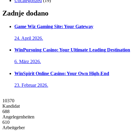
Uncategorized
(19)
Zadnje dodano
Game Wiz Gaming Site: Your Gateway
24. April 2026.
WinPursuing Casino: Your Ultimate Leading Destination
6. März 2026.
WinSpirit Online Casino: Your Own High-End
23. Februar 2026.
10370
Kandidat
688
Angelegenheiten
610
Arbeitgeber