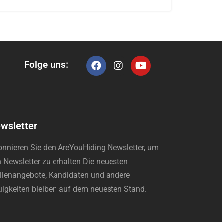
Folge uns:
wsletter
nnieren Sie den AreYouHiding Newsletter, um
 Newsletter zu erhalten Die neuesten
llenangebote, Kandidaten und andere
igkeiten bleiben auf dem neuesten Stand.