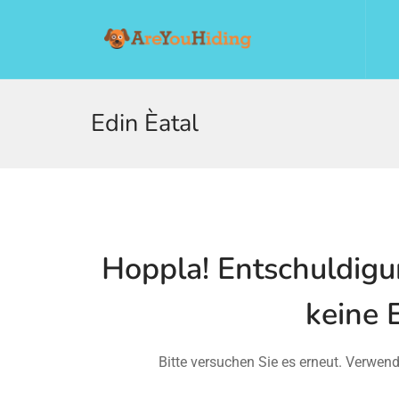
Edin Èatal
n submenu (Über Uns)
n submenu
Hoppla!
Entschuldigun
keine 
Bitte versuchen Sie es erneut. Verwen