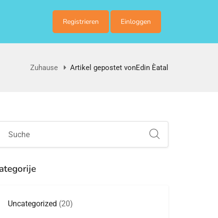
Registrieren
Einloggen
Zuhause
Artikel gepostet vonEdin Èatal
ategorije
Uncategorized
(20)