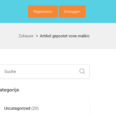
Registrieren
Einloggen
Zuhause
Artikel gepostet vone.malkic
ategorije
Uncategorized
(20)