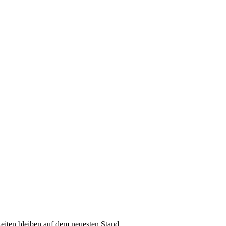
iten bleiben auf dem neuesten Stand.