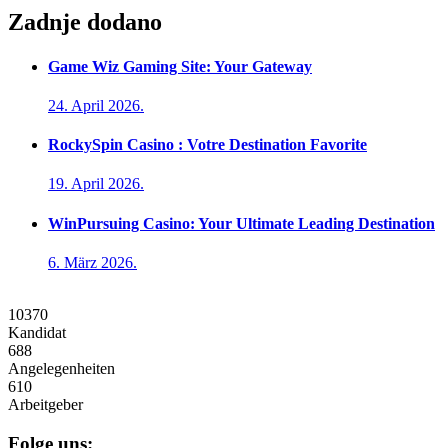
Zadnje dodano
Game Wiz Gaming Site: Your Gateway
24. April 2026.
RockySpin Casino : Votre Destination Favorite
19. April 2026.
WinPursuing Casino: Your Ultimate Leading Destination
6. März 2026.
10370
Kandidat
688
Angelegenheiten
610
Arbeitgeber
Folge uns: