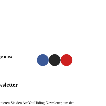
e uns:
sletter
nieren Sie den AreYouHiding Newsletter, um den