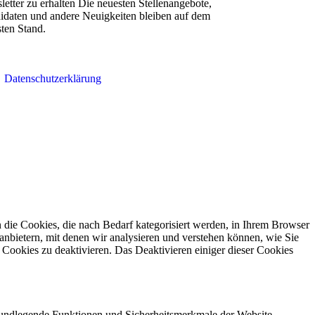
etter zu erhalten Die neuesten Stellenangebote,
daten und andere Neuigkeiten bleiben auf dem
ten Stand.
Datenschutzerklärung
die Cookies, die nach Bedarf kategorisiert werden, in Ihrem Browser
anbietern, mit denen wir analysieren und verstehen können, wie Sie
Cookies zu deaktivieren. Das Deaktivieren einiger dieser Cookies
grundlegende Funktionen und Sicherheitsmerkmale der Website