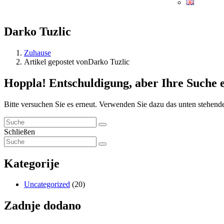
Darko Tuzlic
Zuhause
Artikel gepostet vonDarko Tuzlic
Hoppla!
Entschuldigung, aber Ihre Suche 
Bitte versuchen Sie es erneut. Verwenden Sie dazu das unten stehend
Schließen
Kategorije
Uncategorized
(20)
Zadnje dodano