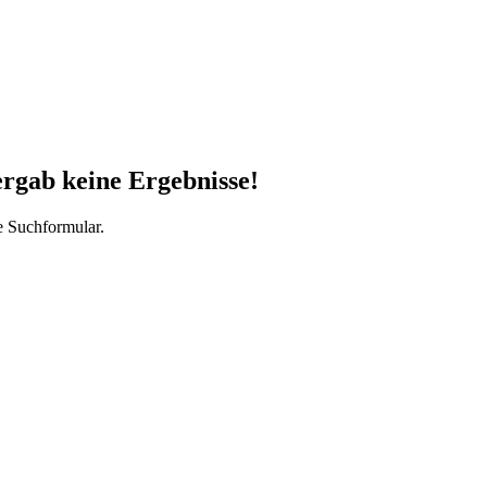
ergab keine Ergebnisse!
e Suchformular.