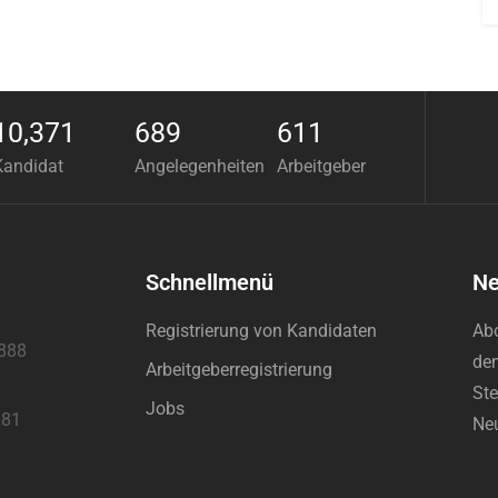
10,371
689
611
Kandidat
Angelegenheiten
Arbeitgeber
Schnellmenü
Ne
Registrierung von Kandidaten
Abo
888
den
Arbeitgeberregistrierung
Ste
Jobs
881
Neu