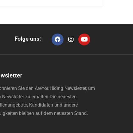
Folge uns:
wsletter
nnieren Sie den AreYouHiding Newsletter, um
 Newsletter zu erhalten Die neuesten
llenangebote, Kandidaten und andere
igkeiten bleiben auf dem neuesten Stand.