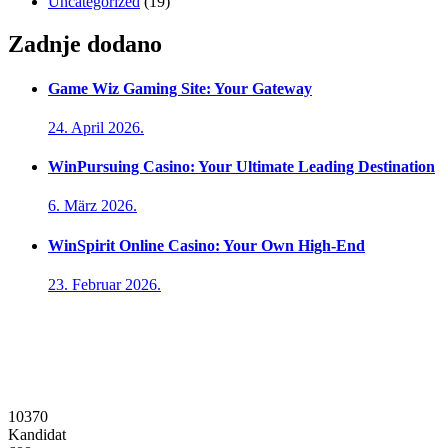
Uncategorized
(19)
Zadnje dodano
Game Wiz Gaming Site: Your Gateway
24. April 2026.
WinPursuing Casino: Your Ultimate Leading Destination
6. März 2026.
WinSpirit Online Casino: Your Own High-End
23. Februar 2026.
10370
Kandidat