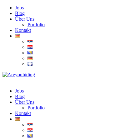
Jobs
Blog
Über Uns
Portfolio
Kontakt
Jobs
Blog
Über Uns
Portfolio
Kontakt