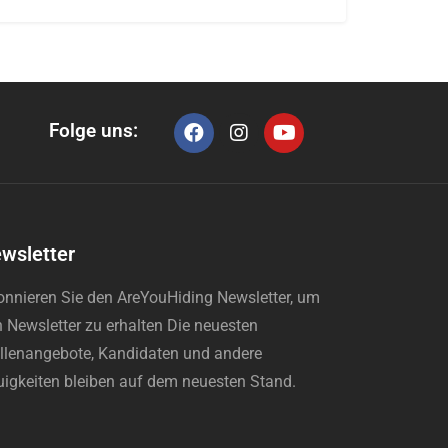
Folge uns:
wsletter
nnieren Sie den AreYouHiding Newsletter, um
 Newsletter zu erhalten Die neuesten
llenangebote, Kandidaten und andere
igkeiten bleiben auf dem neuesten Stand.