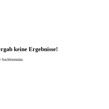
ergab keine Ergebnisse!
e Suchformular.