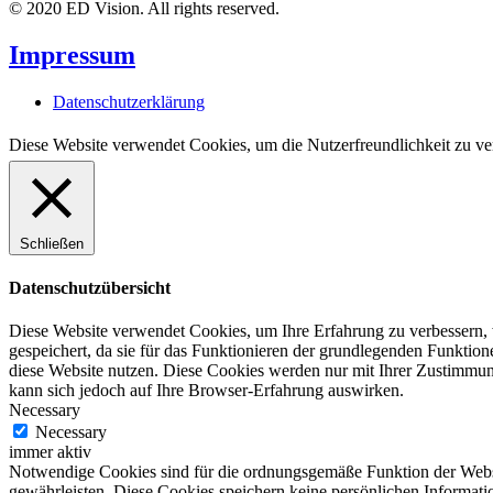
© 2020 ED Vision. All rights reserved.
Impressum
Datenschutzerklärung
Diese Website verwendet Cookies, um die Nutzerfreundlichkeit zu ve
Schließen
Datenschutzübersicht
Diese Website verwendet Cookies, um Ihre Erfahrung zu verbessern, 
gespeichert, da sie für das Funktionieren der grundlegenden Funktio
diese Website nutzen. Diese Cookies werden nur mit Ihrer Zustimmung
kann sich jedoch auf Ihre Browser-Erfahrung auswirken.
Necessary
Necessary
immer aktiv
Notwendige Cookies sind für die ordnungsgemäße Funktion der Websit
gewährleisten. Diese Cookies speichern keine persönlichen Informati