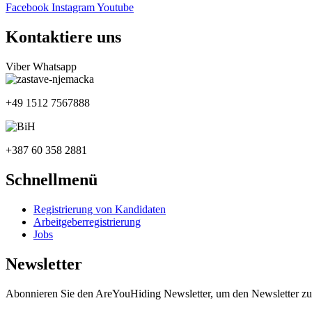
Facebook
Instagram
Youtube
Kontaktiere uns
Viber
Whatsapp
+49 1512 7567888
+387 60 358 2881
Schnellmenü
Registrierung von Kandidaten
Arbeitgeberregistrierung
Jobs
Newsletter
Abonnieren Sie den AreYouHiding Newsletter, um den Newsletter zu 