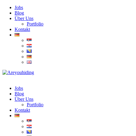
Jobs
Blog
Über Uns
Portfolio
Kontakt
Jobs
Blog
Über Uns
Portfolio
Kontakt