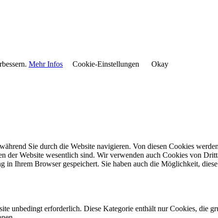
rbessern.
Mehr Infos
Cookie-Einstellungen
Okay
während Sie durch die Website navigieren. Von diesen Cookies werden 
nen der Website wesentlich sind. Wir verwenden auch Cookies von Dritt
 in Ihrem Browser gespeichert. Sie haben auch die Möglichkeit, diese 
e unbedingt erforderlich. Diese Kategorie enthält nur Cookies, die 
onen.