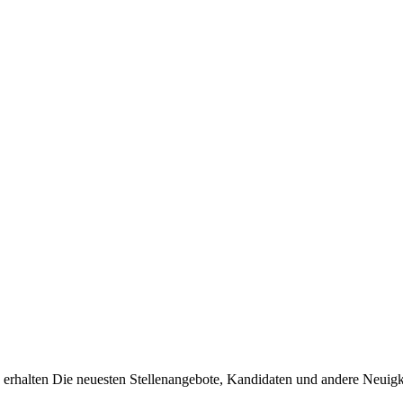
erhalten Die neuesten Stellenangebote, Kandidaten und andere Neuigke