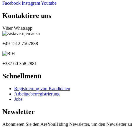
Facebook
Instagram
Youtube
Kontaktiere uns
Viber
Whatsapp
+49 1512 7567888
+387 60 358 2881
Schnellmenü
Registrierung von Kandidaten
Arbeitgeberregistrierung
Jobs
Newsletter
Abonnieren Sie den AreYouHiding Newsletter, um den Newsletter zu 