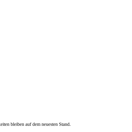
iten bleiben auf dem neuesten Stand.