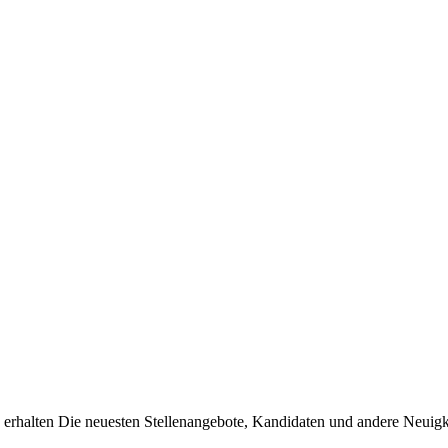
erhalten Die neuesten Stellenangebote, Kandidaten und andere Neuigke