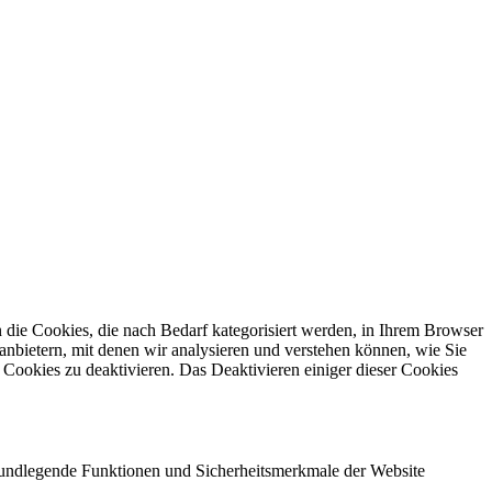
die Cookies, die nach Bedarf kategorisiert werden, in Ihrem Browser
anbietern, mit denen wir analysieren und verstehen können, wie Sie
Cookies zu deaktivieren. Das Deaktivieren einiger dieser Cookies
grundlegende Funktionen und Sicherheitsmerkmale der Website