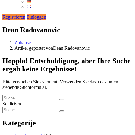
Registrieren
Einloggen
Dean Radovanovic
Zuhause
Artikel gepostet vonDean Radovanovic
Hoppla!
Entschuldigung, aber Ihre Suche
ergab keine Ergebnisse!
Bitte versuchen Sie es erneut. Verwenden Sie dazu das unten
stehende Suchformular.
Schließen
Kategorije