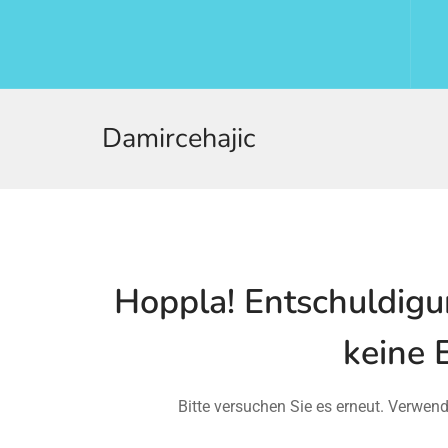
Damircehajic
n submenu (Über Uns)
n submenu
Hoppla!
Entschuldigun
keine 
Bitte versuchen Sie es erneut. Verwen