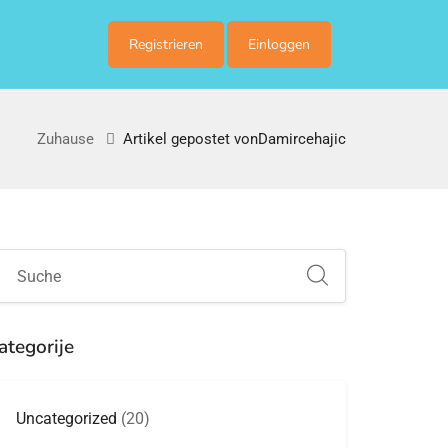
Registrieren
Einloggen
Zuhause
Artikel gepostet vonDamircehajic
ategorije
Uncategorized
(20)