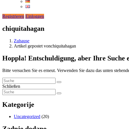
Registrieren
Einloggen
chiquitahagan
Zuhause
Artikel gepostet vonchiquitahagan
Hoppla!
Entschuldigung, aber Ihre Suche 
Bitte versuchen Sie es erneut. Verwenden Sie dazu das unten stehend
Schließen
Kategorije
Uncategorized
(20)
Zadnje dodano