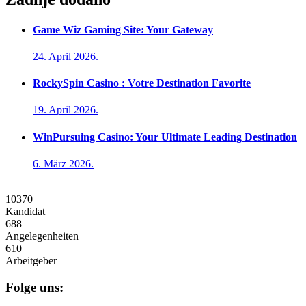
Game Wiz Gaming Site: Your Gateway
24. April 2026.
RockySpin Casino : Votre Destination Favorite
19. April 2026.
WinPursuing Casino: Your Ultimate Leading Destination
6. März 2026.
10370
Kandidat
688
Angelegenheiten
610
Arbeitgeber
Folge uns: