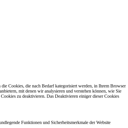
die Cookies, die nach Bedarf kategorisiert werden, in Ihrem Browser
anbietern, mit denen wir analysieren und verstehen können, wie Sie
Cookies zu deaktivieren. Das Deaktivieren einiger dieser Cookies
grundlegende Funktionen und Sicherheitsmerkmale der Website