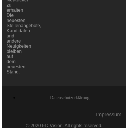
zu
erhalten
Die
neuesten
Stellenangebote,
Kandidaten
und
andere
Neuigkeiten
bleiben
auf
dem
neuesten
Stand.
Datenschutzerklärung
Impressum
© 2020 ED Vision. All rights reserved.