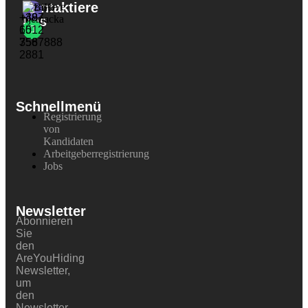
WinSpirit Online Casino: Your Own High-End
Kontaktiere
+49
+387
uns
23. Februar 2026.
1512
60
7567888
358
2881
Schnellmenü
Registrierung
von
Kandidaten
Arbeitgeberregistrierung
Jobs
Newsletter
Abonnieren
Sie
den
AreYouHiding
Newsletter,
um
den
Newsletter