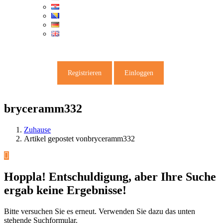
Registrieren
Einloggen
bryceramm332
Zuhause
Artikel gepostet vonbryceramm332
Hoppla!
Entschuldigung, aber Ihre Suche
ergab keine Ergebnisse!
Bitte versuchen Sie es erneut. Verwenden Sie dazu das unten
stehende Suchformular.