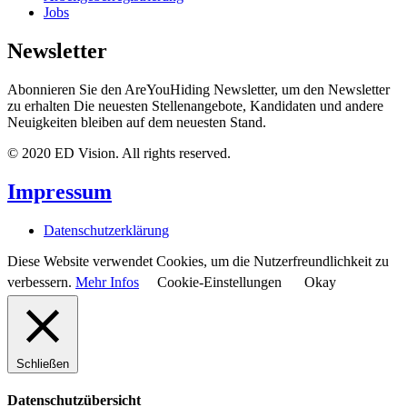
Jobs
Newsletter
Abonnieren Sie den AreYouHiding Newsletter, um den Newsletter
zu erhalten Die neuesten Stellenangebote, Kandidaten und andere
Neuigkeiten bleiben auf dem neuesten Stand.
© 2020 ED Vision. All rights reserved.
Impressum
Datenschutzerklärung
Diese Website verwendet Cookies, um die Nutzerfreundlichkeit zu
verbessern.
Mehr Infos
Cookie-Einstellungen
Okay
Schließen
Datenschutzübersicht