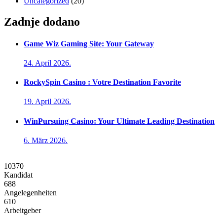
Uncategorized
(20)
Zadnje dodano
Game Wiz Gaming Site: Your Gateway
24. April 2026.
RockySpin Casino : Votre Destination Favorite
19. April 2026.
WinPursuing Casino: Your Ultimate Leading Destination
6. März 2026.
10370
Kandidat
688
Angelegenheiten
610
Arbeitgeber