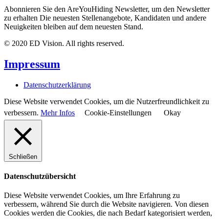
Abonnieren Sie den AreYouHiding Newsletter, um den Newsletter
zu erhalten Die neuesten Stellenangebote, Kandidaten und andere
Neuigkeiten bleiben auf dem neuesten Stand.
© 2020 ED Vision. All rights reserved.
Impressum
Datenschutzerklärung
Diese Website verwendet Cookies, um die Nutzerfreundlichkeit zu
verbessern.
Mehr Infos
Cookie-Einstellungen
Okay
Schließen
Datenschutzübersicht
Diese Website verwendet Cookies, um Ihre Erfahrung zu
verbessern, während Sie durch die Website navigieren. Von diesen
Cookies werden die Cookies, die nach Bedarf kategorisiert werden,