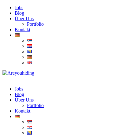
Jobs
Blog
Über Uns
Portfolio
Kontakt
Jobs
Blog
Über Uns
Portfolio
Kontakt