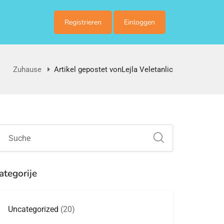
Registrieren
Einloggen
Zuhause
Artikel gepostet vonLejla Veletanlic
ategorije
Uncategorized
(20)