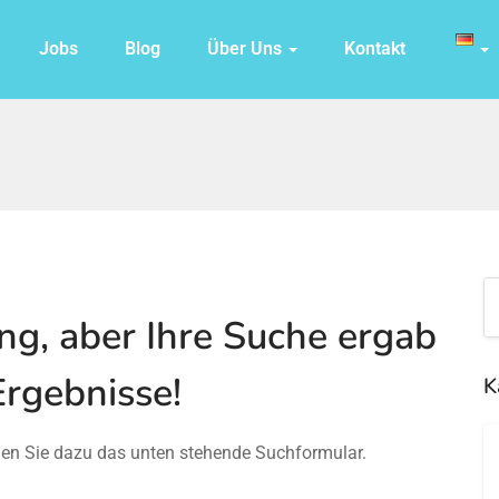
Jobs
Blog
Über Uns
Kontakt
g, aber Ihre Suche ergab
Ergebnisse!
K
den Sie dazu das unten stehende Suchformular.