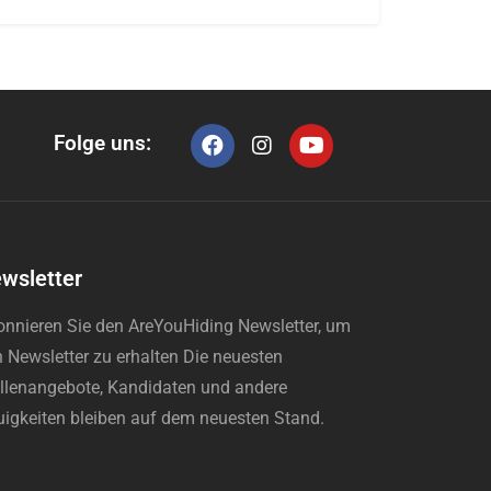
Folge uns:
wsletter
nnieren Sie den AreYouHiding Newsletter, um
 Newsletter zu erhalten Die neuesten
llenangebote, Kandidaten und andere
igkeiten bleiben auf dem neuesten Stand.