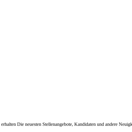
erhalten Die neuesten Stellenangebote, Kandidaten und andere Neuigke