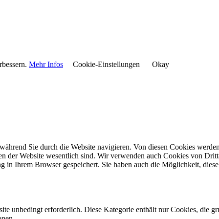
rbessern.
Mehr Infos
Cookie-Einstellungen
Okay
während Sie durch die Website navigieren. Von diesen Cookies werden 
nen der Website wesentlich sind. Wir verwenden auch Cookies von Dritt
 in Ihrem Browser gespeichert. Sie haben auch die Möglichkeit, diese 
e unbedingt erforderlich. Diese Kategorie enthält nur Cookies, die 
onen.