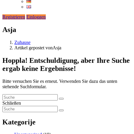
Registrieren
Einloggen
Asja
Zuhause
Artikel gepostet vonAsja
Hoppla!
Entschuldigung, aber Ihre Suche
ergab keine Ergebnisse!
Bitte versuchen Sie es erneut. Verwenden Sie dazu das unten
stehende Suchformular.
Schließen
Kategorije