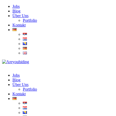
Jobs
Blog
Über Uns
Portfolio
Kontakt
Jobs
Blog
Über Uns
Portfolio
Kontakt