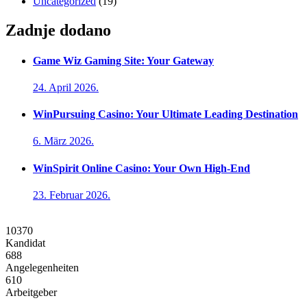
Uncategorized
(19)
Zadnje dodano
Game Wiz Gaming Site: Your Gateway
24. April 2026.
WinPursuing Casino: Your Ultimate Leading Destination
6. März 2026.
WinSpirit Online Casino: Your Own High-End
23. Februar 2026.
10370
Kandidat
688
Angelegenheiten
610
Arbeitgeber