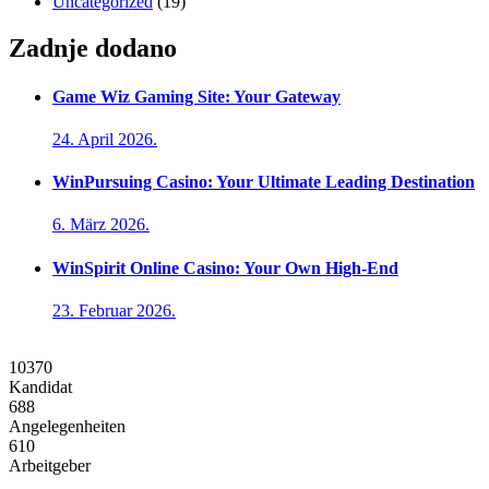
Uncategorized
(19)
Zadnje dodano
Game Wiz Gaming Site: Your Gateway
24. April 2026.
WinPursuing Casino: Your Ultimate Leading Destination
6. März 2026.
WinSpirit Online Casino: Your Own High-End
23. Februar 2026.
10370
Kandidat
688
Angelegenheiten
610
Arbeitgeber