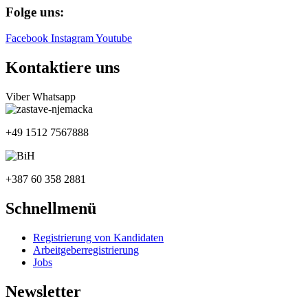
Folge uns:
Facebook
Instagram
Youtube
Kontaktiere uns
Viber
Whatsapp
+49 1512 7567888
+387 60 358 2881
Schnellmenü
Registrierung von Kandidaten
Arbeitgeberregistrierung
Jobs
Newsletter