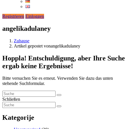
Registrieren
Einloggen
angelikadulaney
Zuhause
Artikel gepostet vonangelikadulaney
Hoppla!
Entschuldigung, aber Ihre Suche
ergab keine Ergebnisse!
Bitte versuchen Sie es erneut. Verwenden Sie dazu das unten
stehende Suchformular.
Schließen
Kategorije