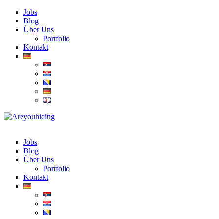
Jobs
Blog
Über Uns
Portfolio
Kontakt
Jobs
Blog
Über Uns
Portfolio
Kontakt