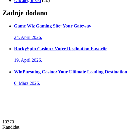
Uncategorized
(20)
Zadnje dodano
Game Wiz Gaming Site: Your Gateway
24. April 2026.
RockySpin Casino : Votre Destination Favorite
19. April 2026.
WinPursuing Casino: Your Ultimate Leading Destination
6. März 2026.
10370
Kandidat