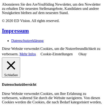
Abonnieren Sie den AreYouHiding Newsletter, um den Newsletter
zu erhalten Die neuesten Stellenangebote, Kandidaten und andere
Neuigkeiten bleiben auf dem neuesten Stand.
© 2020 ED Vision. All rights reserved.
Impressum
Datenschutzerklärung
Diese Website verwendet Cookies, um die Nutzerfreundlichkeit zu
verbessern.
Mehr Infos
Cookie-Einstellungen
Okay
Schließen
Datenschutzübersicht
Diese Website verwendet Cookies, um Ihre Erfahrung zu
verbessern, während Sie durch die Website navigieren. Von diesen
Cookies werden die Cookies, die nach Bedarf kategorisiert werden,