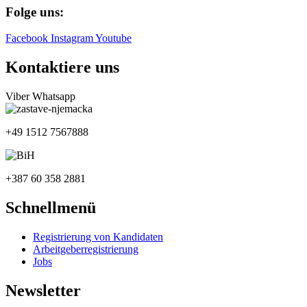
Folge uns:
Facebook
Instagram
Youtube
Kontaktiere uns
Viber
Whatsapp
+49 1512 7567888
+387 60 358 2881
Schnellmenü
Registrierung von Kandidaten
Arbeitgeberregistrierung
Jobs
Newsletter