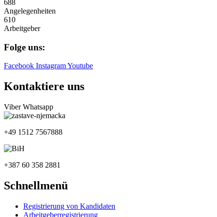
688
Angelegenheiten
610
Arbeitgeber
Folge uns:
Facebook
Instagram
Youtube
Kontaktiere uns
Viber
Whatsapp
+49 1512 7567888
+387 60 358 2881
Schnellmenü
Registrierung von Kandidaten
Arbeitgeberregistrierung