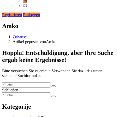
Registrieren
Einloggen
Amko
Zuhause
Artikel gepostet vonAmko
Hoppla!
Entschuldigung, aber Ihre Suche
ergab keine Ergebnisse!
Bitte versuchen Sie es erneut. Verwenden Sie dazu das unten
stehende Suchformular.
Schließen
Kategorije