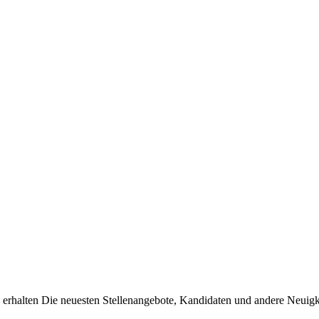
erhalten Die neuesten Stellenangebote, Kandidaten und andere Neuigke