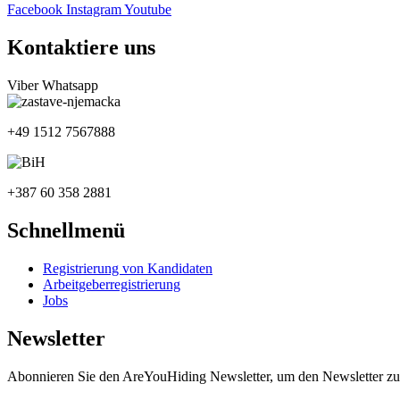
Facebook
Instagram
Youtube
Kontaktiere uns
Viber
Whatsapp
+49 1512 7567888
+387 60 358 2881
Schnellmenü
Registrierung von Kandidaten
Arbeitgeberregistrierung
Jobs
Newsletter
Abonnieren Sie den AreYouHiding Newsletter, um den Newsletter zu 