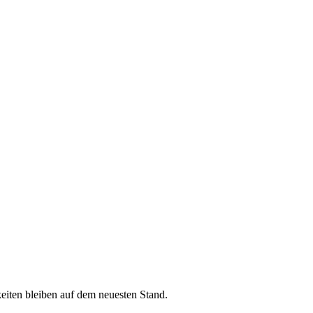
iten bleiben auf dem neuesten Stand.