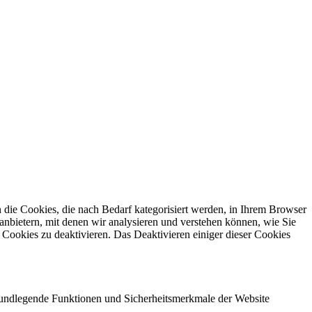
die Cookies, die nach Bedarf kategorisiert werden, in Ihrem Browser
anbietern, mit denen wir analysieren und verstehen können, wie Sie
Cookies zu deaktivieren. Das Deaktivieren einiger dieser Cookies
grundlegende Funktionen und Sicherheitsmerkmale der Website