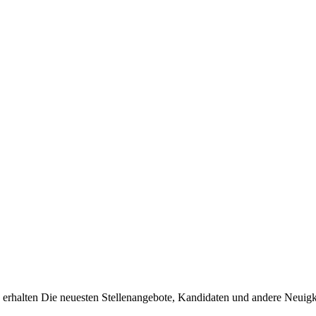
erhalten Die neuesten Stellenangebote, Kandidaten und andere Neuigke