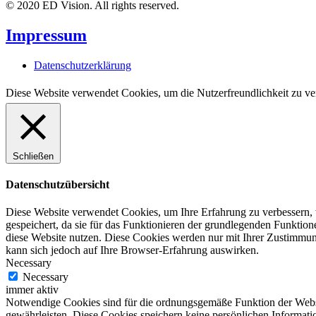
© 2020 ED Vision. All rights reserved.
Impressum
Datenschutzerklärung
Diese Website verwendet Cookies, um die Nutzerfreundlichkeit zu ve
Schließen
Datenschutzübersicht
Diese Website verwendet Cookies, um Ihre Erfahrung zu verbessern, 
gespeichert, da sie für das Funktionieren der grundlegenden Funktio
diese Website nutzen. Diese Cookies werden nur mit Ihrer Zustimmung
kann sich jedoch auf Ihre Browser-Erfahrung auswirken.
Necessary
Necessary
immer aktiv
Notwendige Cookies sind für die ordnungsgemäße Funktion der Websit
gewährleisten. Diese Cookies speichern keine persönlichen Informati