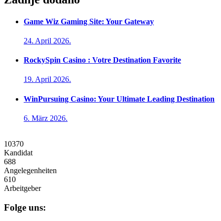
Game Wiz Gaming Site: Your Gateway
24. April 2026.
RockySpin Casino : Votre Destination Favorite
19. April 2026.
WinPursuing Casino: Your Ultimate Leading Destination
6. März 2026.
10370
Kandidat
688
Angelegenheiten
610
Arbeitgeber
Folge uns: