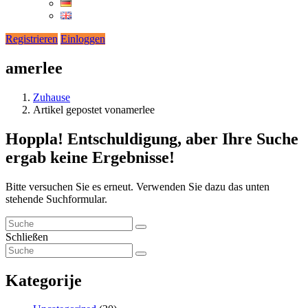
Registrieren
Einloggen
amerlee
Zuhause
Artikel gepostet vonamerlee
Hoppla!
Entschuldigung, aber Ihre Suche
ergab keine Ergebnisse!
Bitte versuchen Sie es erneut. Verwenden Sie dazu das unten
stehende Suchformular.
Schließen
Kategorije