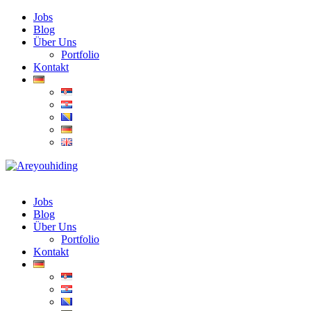
Jobs
Blog
Über Uns
Portfolio
Kontakt
Jobs
Blog
Über Uns
Portfolio
Kontakt