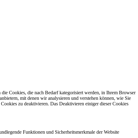
die Cookies, die nach Bedarf kategorisiert werden, in Ihrem Browser
anbietern, mit denen wir analysieren und verstehen können, wie Sie
Cookies zu deaktivieren. Das Deaktivieren einiger dieser Cookies
grundlegende Funktionen und Sicherheitsmerkmale der Website