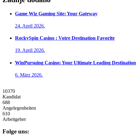
Game Wiz Gaming Site: Your Gateway
24. April 2026.
RockySpin Casino : Votre Destination Favorite
19. April 2026.
WinPursuing Casino: Your Ultimate Leading Destination
6. März 2026.
10370
Kandidat
688
Angelegenheiten
610
Arbeitgeber
Folge uns: