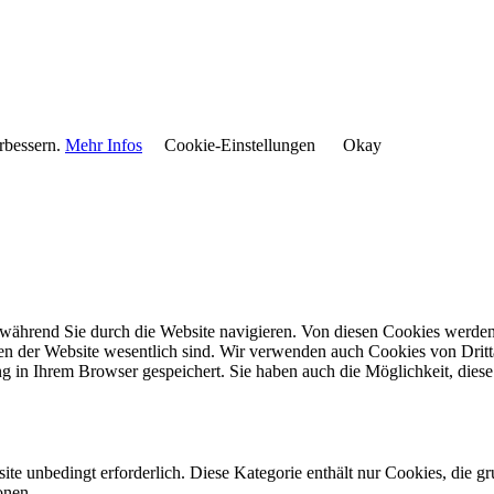
rbessern.
Mehr Infos
Cookie-Einstellungen
Okay
während Sie durch die Website navigieren. Von diesen Cookies werden 
nen der Website wesentlich sind. Wir verwenden auch Cookies von Dritt
 in Ihrem Browser gespeichert. Sie haben auch die Möglichkeit, diese 
e unbedingt erforderlich. Diese Kategorie enthält nur Cookies, die 
onen.