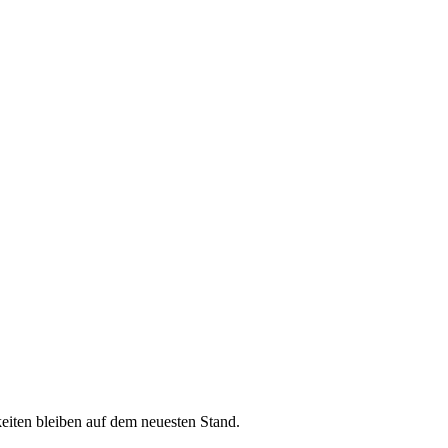
iten bleiben auf dem neuesten Stand.