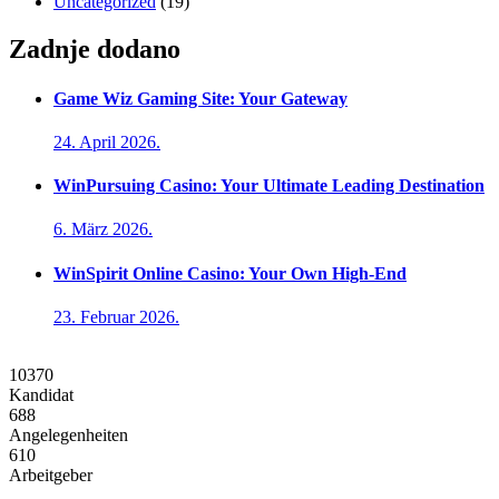
Uncategorized
(19)
Zadnje dodano
Game Wiz Gaming Site: Your Gateway
24. April 2026.
WinPursuing Casino: Your Ultimate Leading Destination
6. März 2026.
WinSpirit Online Casino: Your Own High-End
23. Februar 2026.
10370
Kandidat
688
Angelegenheiten
610
Arbeitgeber