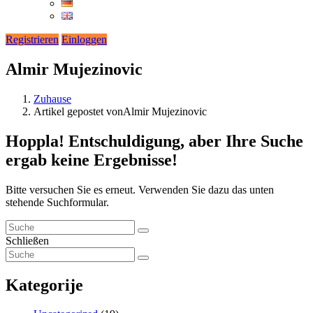
Registrieren
Einloggen
Almir Mujezinovic
Zuhause
Artikel gepostet vonAlmir Mujezinovic
Hoppla!
Entschuldigung, aber Ihre Suche
ergab keine Ergebnisse!
Bitte versuchen Sie es erneut. Verwenden Sie dazu das unten
stehende Suchformular.
Schließen
Kategorije