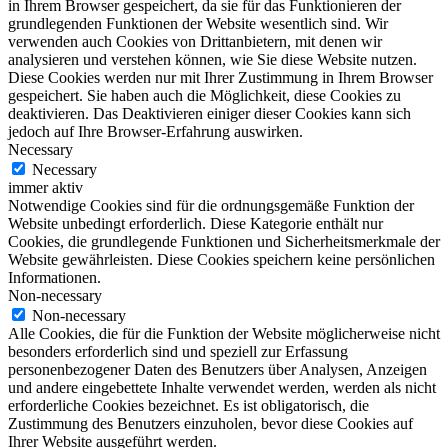
in Ihrem Browser gespeichert, da sie für das Funktionieren der
grundlegenden Funktionen der Website wesentlich sind. Wir
verwenden auch Cookies von Drittanbietern, mit denen wir
analysieren und verstehen können, wie Sie diese Website nutzen.
Diese Cookies werden nur mit Ihrer Zustimmung in Ihrem Browser
gespeichert. Sie haben auch die Möglichkeit, diese Cookies zu
deaktivieren. Das Deaktivieren einiger dieser Cookies kann sich
jedoch auf Ihre Browser-Erfahrung auswirken.
Necessary
Necessary
immer aktiv
Notwendige Cookies sind für die ordnungsgemäße Funktion der
Website unbedingt erforderlich. Diese Kategorie enthält nur
Cookies, die grundlegende Funktionen und Sicherheitsmerkmale der
Website gewährleisten. Diese Cookies speichern keine persönlichen
Informationen.
Non-necessary
Non-necessary
Alle Cookies, die für die Funktion der Website möglicherweise nicht
besonders erforderlich sind und speziell zur Erfassung
personenbezogener Daten des Benutzers über Analysen, Anzeigen
und andere eingebettete Inhalte verwendet werden, werden als nicht
erforderliche Cookies bezeichnet. Es ist obligatorisch, die
Zustimmung des Benutzers einzuholen, bevor diese Cookies auf
Ihrer Website ausgeführt werden.