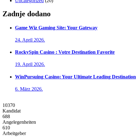
Uncategorized
(20)
Zadnje dodano
Game Wiz Gaming Site: Your Gateway
24. April 2026.
RockySpin Casino : Votre Destination Favorite
19. April 2026.
WinPursuing Casino: Your Ultimate Leading Destination
6. März 2026.
10370
Kandidat
688
Angelegenheiten
610
Arbeitgeber