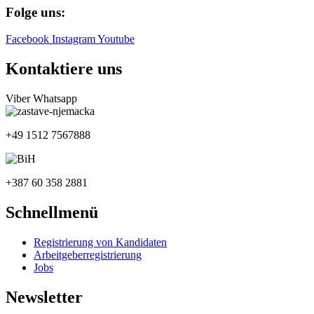
Folge uns:
Facebook
Instagram
Youtube
Kontaktiere uns
Viber
Whatsapp
+49 1512 7567888
+387 60 358 2881
Schnellmenü
Registrierung von Kandidaten
Arbeitgeberregistrierung
Jobs
Newsletter