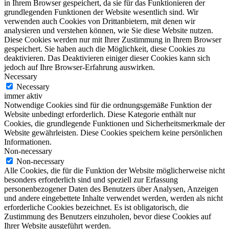
in Ihrem Browser gespeichert, da sie für das Funktionieren der
grundlegenden Funktionen der Website wesentlich sind. Wir
verwenden auch Cookies von Drittanbietern, mit denen wir
analysieren und verstehen können, wie Sie diese Website nutzen.
Diese Cookies werden nur mit Ihrer Zustimmung in Ihrem Browser
gespeichert. Sie haben auch die Möglichkeit, diese Cookies zu
deaktivieren. Das Deaktivieren einiger dieser Cookies kann sich
jedoch auf Ihre Browser-Erfahrung auswirken.
Necessary
Necessary
immer aktiv
Notwendige Cookies sind für die ordnungsgemäße Funktion der
Website unbedingt erforderlich. Diese Kategorie enthält nur
Cookies, die grundlegende Funktionen und Sicherheitsmerkmale der
Website gewährleisten. Diese Cookies speichern keine persönlichen
Informationen.
Non-necessary
Non-necessary
Alle Cookies, die für die Funktion der Website möglicherweise nicht
besonders erforderlich sind und speziell zur Erfassung
personenbezogener Daten des Benutzers über Analysen, Anzeigen
und andere eingebettete Inhalte verwendet werden, werden als nicht
erforderliche Cookies bezeichnet. Es ist obligatorisch, die
Zustimmung des Benutzers einzuholen, bevor diese Cookies auf
Ihrer Website ausgeführt werden.