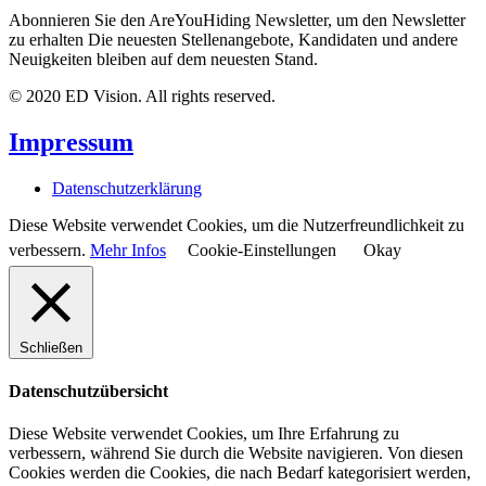
Abonnieren Sie den AreYouHiding Newsletter, um den Newsletter
zu erhalten Die neuesten Stellenangebote, Kandidaten und andere
Neuigkeiten bleiben auf dem neuesten Stand.
© 2020 ED Vision. All rights reserved.
Impressum
Datenschutzerklärung
Diese Website verwendet Cookies, um die Nutzerfreundlichkeit zu
verbessern.
Mehr Infos
Cookie-Einstellungen
Okay
Schließen
Datenschutzübersicht
Diese Website verwendet Cookies, um Ihre Erfahrung zu
verbessern, während Sie durch die Website navigieren. Von diesen
Cookies werden die Cookies, die nach Bedarf kategorisiert werden,