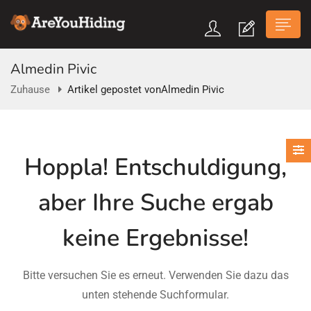
Almedin Pivic
Zuhause
Artikel gepostet vonAlmedin Pivic
n submenu (Über Uns)
Hoppla!
Entschuldigung,
n submenu
aber Ihre Suche ergab
keine Ergebnisse!
Bitte versuchen Sie es erneut. Verwenden Sie dazu das
unten stehende Suchformular.