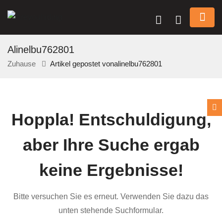
Alinelbu762801
Zuhause
Artikel gepostet vonalinelbu762801
n submenu (Über Uns)
Hoppla!
Entschuldigung,
n submenu
aber Ihre Suche ergab
keine Ergebnisse!
Bitte versuchen Sie es erneut. Verwenden Sie dazu das
unten stehende Suchformular.