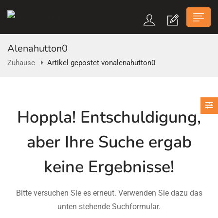
Alenahutton0
Zuhause
Artikel gepostet vonalenahutton0
n submenu (Über Uns)
Hoppla!
Entschuldigung,
n submenu
aber Ihre Suche ergab
keine Ergebnisse!
Bitte versuchen Sie es erneut. Verwenden Sie dazu das
unten stehende Suchformular.