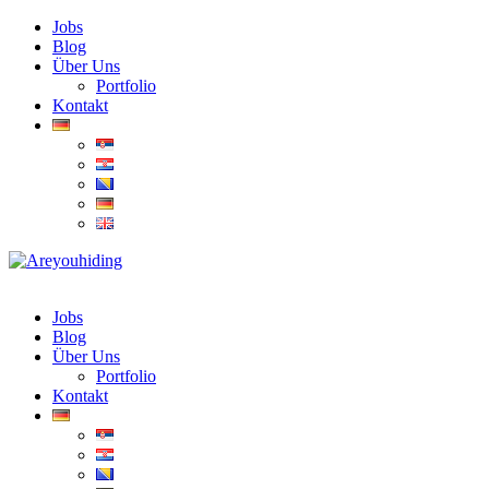
Jobs
Blog
Über Uns
Portfolio
Kontakt
Jobs
Blog
Über Uns
Portfolio
Kontakt