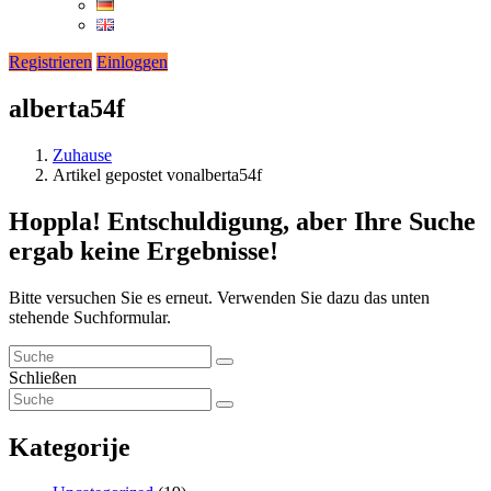
Registrieren
Einloggen
alberta54f
Zuhause
Artikel gepostet vonalberta54f
Hoppla!
Entschuldigung, aber Ihre Suche
ergab keine Ergebnisse!
Bitte versuchen Sie es erneut. Verwenden Sie dazu das unten
stehende Suchformular.
Schließen
Kategorije