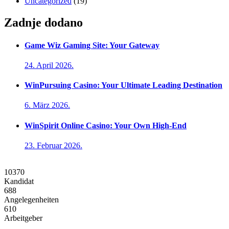
Uncategorized
(19)
Zadnje dodano
Game Wiz Gaming Site: Your Gateway
24. April 2026.
WinPursuing Casino: Your Ultimate Leading Destination
6. März 2026.
WinSpirit Online Casino: Your Own High-End
23. Februar 2026.
10370
Kandidat
688
Angelegenheiten
610
Arbeitgeber