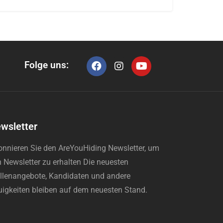
Folge uns:
wsletter
nnieren Sie den AreYouHiding Newsletter, um
 Newsletter zu erhalten Die neuesten
llenangebote, Kandidaten und andere
igkeiten bleiben auf dem neuesten Stand.