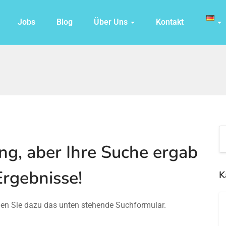
Jobs
Blog
Über Uns
Kontakt
g, aber Ihre Suche ergab
Ergebnisse!
K
den Sie dazu das unten stehende Suchformular.