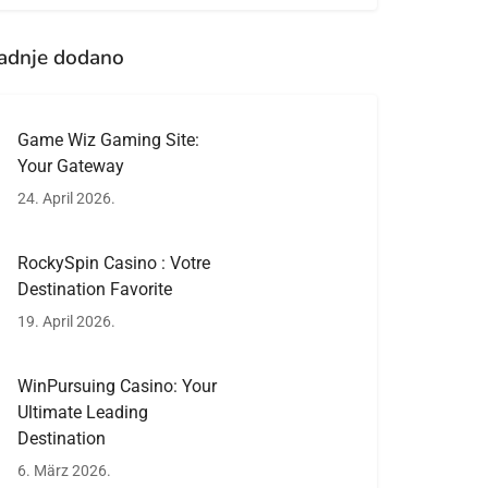
adnje dodano
Game Wiz Gaming Site:
Your Gateway
24. April 2026.
RockySpin Casino : Votre
Destination Favorite
19. April 2026.
WinPursuing Casino: Your
Ultimate Leading
Destination
6. März 2026.