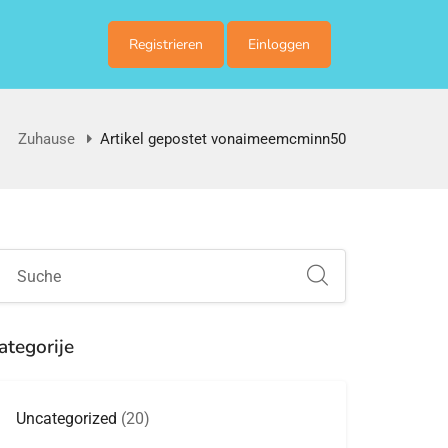
Registrieren
Einloggen
Zuhause
Artikel gepostet vonaimeemcminn50
ategorije
Uncategorized
(20)