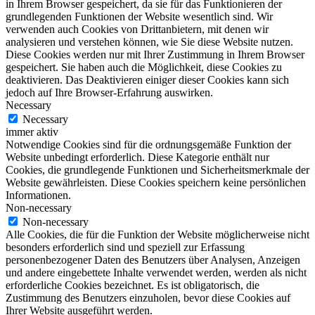
in Ihrem Browser gespeichert, da sie für das Funktionieren der
grundlegenden Funktionen der Website wesentlich sind. Wir
verwenden auch Cookies von Drittanbietern, mit denen wir
analysieren und verstehen können, wie Sie diese Website nutzen.
Diese Cookies werden nur mit Ihrer Zustimmung in Ihrem Browser
gespeichert. Sie haben auch die Möglichkeit, diese Cookies zu
deaktivieren. Das Deaktivieren einiger dieser Cookies kann sich
jedoch auf Ihre Browser-Erfahrung auswirken.
Necessary
Necessary
immer aktiv
Notwendige Cookies sind für die ordnungsgemäße Funktion der
Website unbedingt erforderlich. Diese Kategorie enthält nur
Cookies, die grundlegende Funktionen und Sicherheitsmerkmale der
Website gewährleisten. Diese Cookies speichern keine persönlichen
Informationen.
Non-necessary
Non-necessary
Alle Cookies, die für die Funktion der Website möglicherweise nicht
besonders erforderlich sind und speziell zur Erfassung
personenbezogener Daten des Benutzers über Analysen, Anzeigen
und andere eingebettete Inhalte verwendet werden, werden als nicht
erforderliche Cookies bezeichnet. Es ist obligatorisch, die
Zustimmung des Benutzers einzuholen, bevor diese Cookies auf
Ihrer Website ausgeführt werden.