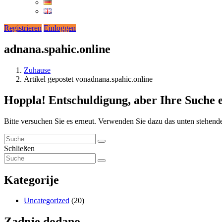
Registrieren
Einloggen
adnana.spahic.online
Zuhause
Artikel gepostet vonadnana.spahic.online
Hoppla!
Entschuldigung, aber Ihre Suche 
Bitte versuchen Sie es erneut. Verwenden Sie dazu das unten stehend
Schließen
Kategorije
Uncategorized
(20)
Zadnje dodano