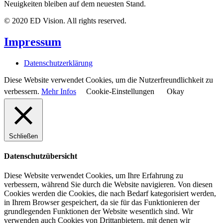
Neuigkeiten bleiben auf dem neuesten Stand.
© 2020 ED Vision. All rights reserved.
Impressum
Datenschutzerklärung
Diese Website verwendet Cookies, um die Nutzerfreundlichkeit zu
verbessern.
Mehr Infos
Cookie-Einstellungen
Okay
Schließen
Datenschutzübersicht
Diese Website verwendet Cookies, um Ihre Erfahrung zu
verbessern, während Sie durch die Website navigieren. Von diesen
Cookies werden die Cookies, die nach Bedarf kategorisiert werden,
in Ihrem Browser gespeichert, da sie für das Funktionieren der
grundlegenden Funktionen der Website wesentlich sind. Wir
verwenden auch Cookies von Drittanbietern, mit denen wir