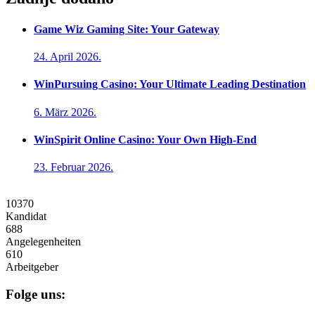
Game Wiz Gaming Site: Your Gateway
24. April 2026.
WinPursuing Casino: Your Ultimate Leading Destination
6. März 2026.
WinSpirit Online Casino: Your Own High-End
23. Februar 2026.
10370
Kandidat
688
Angelegenheiten
610
Arbeitgeber
Folge uns: