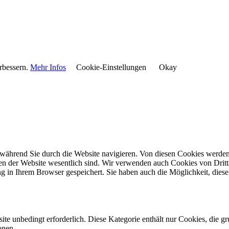
rbessern.
Mehr Infos
Cookie-Einstellungen
Okay
während Sie durch die Website navigieren. Von diesen Cookies werden 
nen der Website wesentlich sind. Wir verwenden auch Cookies von Dritt
 in Ihrem Browser gespeichert. Sie haben auch die Möglichkeit, diese 
e unbedingt erforderlich. Diese Kategorie enthält nur Cookies, die 
onen.