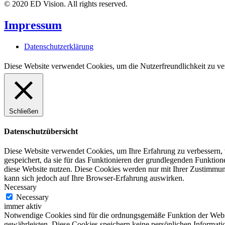
© 2020 ED Vision. All rights reserved.
Impressum
Datenschutzerklärung
Diese Website verwendet Cookies, um die Nutzerfreundlichkeit zu ve
Schließen
Datenschutzübersicht
Diese Website verwendet Cookies, um Ihre Erfahrung zu verbessern, 
gespeichert, da sie für das Funktionieren der grundlegenden Funktio
diese Website nutzen. Diese Cookies werden nur mit Ihrer Zustimmung
kann sich jedoch auf Ihre Browser-Erfahrung auswirken.
Necessary
Necessary
immer aktiv
Notwendige Cookies sind für die ordnungsgemäße Funktion der Websit
gewährleisten. Diese Cookies speichern keine persönlichen Informati