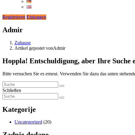
Registrieren
Einloggen
Admir
Zuhause
Artikel gepostet vonAdmir
Hoppla!
Entschuldigung, aber Ihre Suche 
Bitte versuchen Sie es erneut. Verwenden Sie dazu das unten stehend
Schließen
Kategorije
Uncategorized
(20)
Zadnje dodano