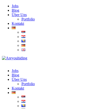
Jobs
Blog
Über Uns
Portfolio
Kontakt
Jobs
Blog
Über Uns
Portfolio
Kontakt