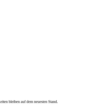
iten bleiben auf dem neuesten Stand.