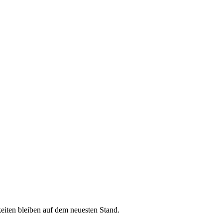
iten bleiben auf dem neuesten Stand.