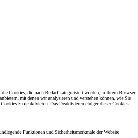
die Cookies, die nach Bedarf kategorisiert werden, in Ihrem Browser
anbietern, mit denen wir analysieren und verstehen können, wie Sie
Cookies zu deaktivieren. Das Deaktivieren einiger dieser Cookies
grundlegende Funktionen und Sicherheitsmerkmale der Website