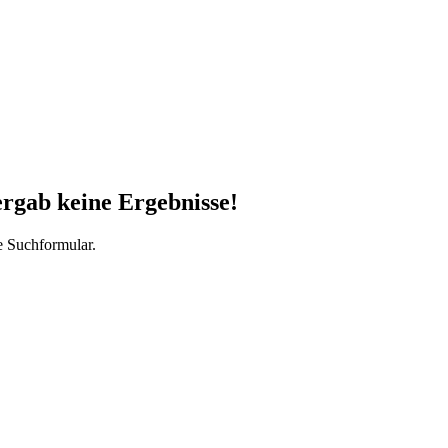
ergab keine Ergebnisse!
e Suchformular.