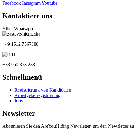
Facebook
Instagram
Youtube
Kontaktiere uns
Viber
Whatsapp
+49 1512 7567888
+387 60 358 2881
Schnellmenü
Registrierung von Kandidaten
Arbeitgeberregistrierung
Jobs
Newsletter
Abonnieren Sie den AreYouHiding Newsletter, um den Newsletter zu 