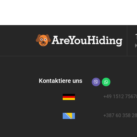
Kontaktiere uns
+49 1512 7567
+387 60 358 2