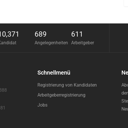
10,371
689
611
Kandidat
Angelegenheiten
Arbeitgeber
Schnellmenü
Ne
Registrierung von Kandidaten
Abo
888
den
Arbeitgeberregistrierung
Ste
Jobs
881
Neu