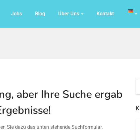
Jobs
Blog
Über Uns
Kontakt
g, aber Ihre Suche ergab
Ergebnisse!
K
den Sie dazu das unten stehende Suchformular.