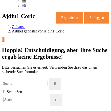
Ajdin1 Coric
Registrieren
Einloggen
Zuhause
Artikel gepostet vonAjdin1 Coric
Hoppla!
Entschuldigung, aber Ihre Suche
ergab keine Ergebnisse!
Bitte versuchen Sie es erneut. Verwenden Sie dazu das unten
stehende Suchformular.
Schließen