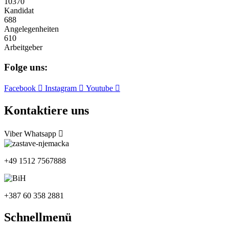
10370
Kandidat
688
Angelegenheiten
610
Arbeitgeber
Folge uns:
Facebook
Instagram
Youtube
Kontaktiere uns
Viber
Whatsapp
+49 1512 7567888
+387 60 358 2881
Schnellmenü