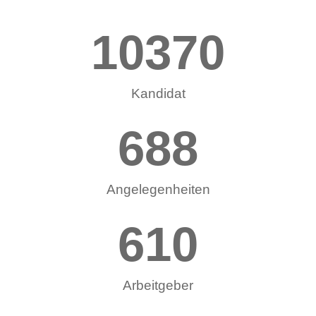
10370
Kandidat
688
Angelegenheiten
610
Arbeitgeber