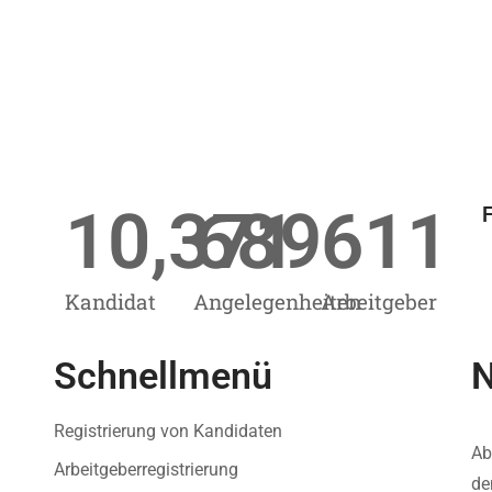
10,371
689
611
F
Kandidat
Angelegenheiten
Arbeitgeber
Schnellmenü
N
Registrierung von Kandidaten
Ab
Arbeitgeberregistrierung
de