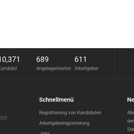
10,371
689
611
Kandidat
Angelegenheiten
Arbeitgeber
Schnellmenü
Ne
Registrierung von Kandidaten
Abo
888
den
Arbeitgeberregistrierung
Ste
Jobs