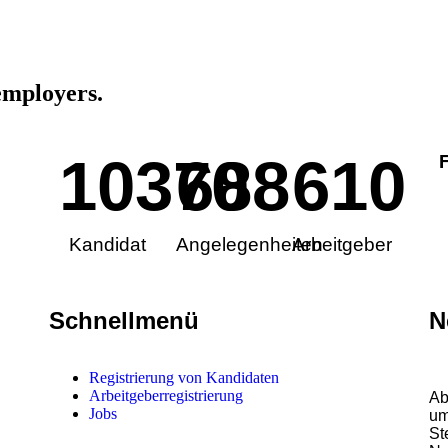
 employers.
10370
688
610
Kandidat
Angelegenheiten
Arbeitgeber
Schnellmenü
N
Registrierung von Kandidaten
Arbeitgeberregistrierung
Ab
Jobs
um
St