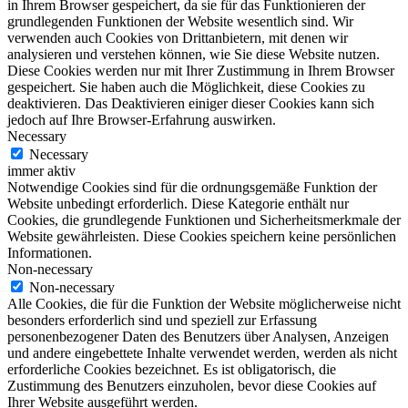
in Ihrem Browser gespeichert, da sie für das Funktionieren der
grundlegenden Funktionen der Website wesentlich sind. Wir
verwenden auch Cookies von Drittanbietern, mit denen wir
analysieren und verstehen können, wie Sie diese Website nutzen.
Diese Cookies werden nur mit Ihrer Zustimmung in Ihrem Browser
gespeichert. Sie haben auch die Möglichkeit, diese Cookies zu
deaktivieren. Das Deaktivieren einiger dieser Cookies kann sich
jedoch auf Ihre Browser-Erfahrung auswirken.
Necessary
Necessary
immer aktiv
Notwendige Cookies sind für die ordnungsgemäße Funktion der
Website unbedingt erforderlich. Diese Kategorie enthält nur
Cookies, die grundlegende Funktionen und Sicherheitsmerkmale der
Website gewährleisten. Diese Cookies speichern keine persönlichen
Informationen.
Non-necessary
Non-necessary
Alle Cookies, die für die Funktion der Website möglicherweise nicht
besonders erforderlich sind und speziell zur Erfassung
personenbezogener Daten des Benutzers über Analysen, Anzeigen
und andere eingebettete Inhalte verwendet werden, werden als nicht
erforderliche Cookies bezeichnet. Es ist obligatorisch, die
Zustimmung des Benutzers einzuholen, bevor diese Cookies auf
Ihrer Website ausgeführt werden.