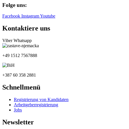
Folge uns:
Facebook
Instagram
Youtube
Kontaktiere uns
Viber
Whatsapp
+49 1512 7567888
+387 60 358 2881
Schnellmenü
Registrierung von Kandidaten
Arbeitgeberregistrierung
Jobs
Newsletter