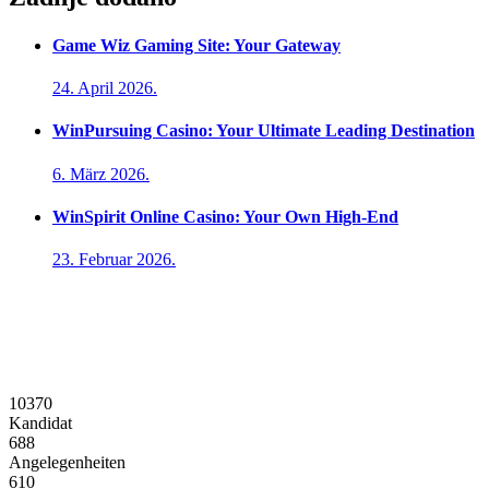
Game Wiz Gaming Site: Your Gateway
24. April 2026.
WinPursuing Casino: Your Ultimate Leading Destination
6. März 2026.
WinSpirit Online Casino: Your Own High-End
23. Februar 2026.
10370
Kandidat
688
Angelegenheiten
610