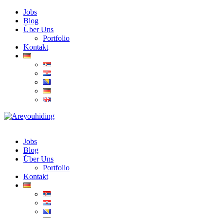
Jobs
Blog
Über Uns
Portfolio
Kontakt
Jobs
Blog
Über Uns
Portfolio
Kontakt