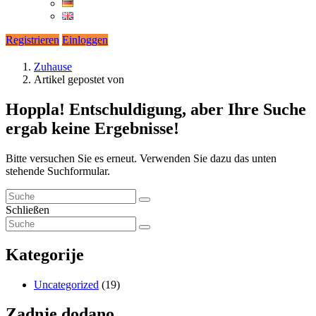
Registrieren
Einloggen
Zuhause
Artikel gepostet von
Hoppla!
Entschuldigung, aber Ihre Suche
ergab keine Ergebnisse!
Bitte versuchen Sie es erneut. Verwenden Sie dazu das unten
stehende Suchformular.
Schließen
Kategorije
Uncategorized
(19)
Zadnje dodano