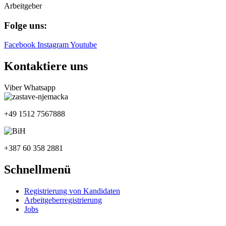
Arbeitgeber
Folge uns:
Facebook
Instagram
Youtube
Kontaktiere uns
Viber
Whatsapp
+49 1512 7567888
+387 60 358 2881
Schnellmenü
Registrierung von Kandidaten
Arbeitgeberregistrierung
Jobs