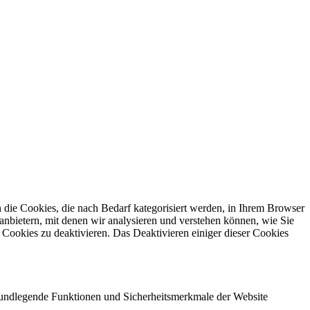
die Cookies, die nach Bedarf kategorisiert werden, in Ihrem Browser
anbietern, mit denen wir analysieren und verstehen können, wie Sie
Cookies zu deaktivieren. Das Deaktivieren einiger dieser Cookies
grundlegende Funktionen und Sicherheitsmerkmale der Website