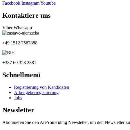
Facebook
Instagram
Youtube
Kontaktiere uns
Viber
Whatsapp
+49 1512 7567888
+387 60 358 2881
Schnellmenü
Registrierung von Kandidaten
Arbeitgeberregistrierung
Jobs
Newsletter
Abonnieren Sie den AreYouHiding Newsletter, um den Newsletter zu 