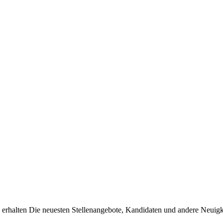
erhalten Die neuesten Stellenangebote, Kandidaten und andere Neuigke