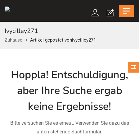
Ivycilley271
Zuhause
Artikel gepostet vonivycilley271
n submenu (Über Uns)
Hoppla!
Entschuldigung,
n submenu
aber Ihre Suche ergab
keine Ergebnisse!
Bitte versuchen Sie es erneut. Verwenden Sie dazu das
unten stehende Suchformular.